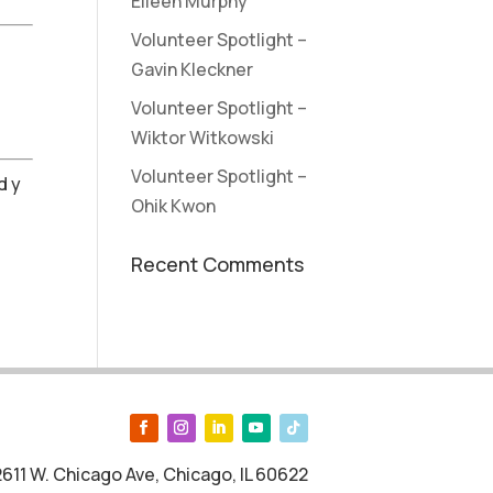
Eileen Murphy
Volunteer Spotlight –
Gavin Kleckner
Volunteer Spotlight –
Wiktor Witkowski
Volunteer Spotlight –
d y
Ohik Kwon
Recent Comments
2611 W. Chicago Ave, Chicago, IL 60622