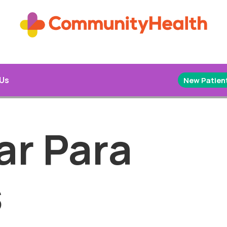
 Us
New Patient
ar Para
s