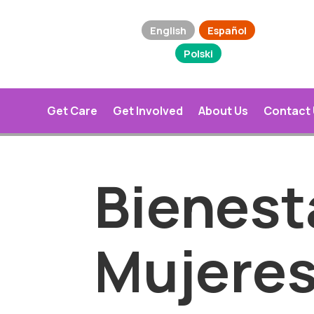
English
Español
Polski
Get Care
Get Involved
About Us
Contact
Bienest
Mujere